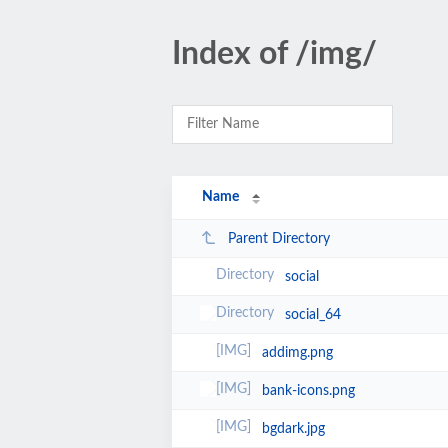
Index of /img/
Name
Parent Directory
social
social_64
addimg.png
bank-icons.png
bgdark.jpg