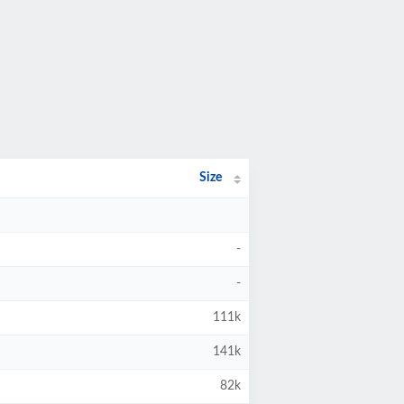
Size
-
-
111k
141k
82k