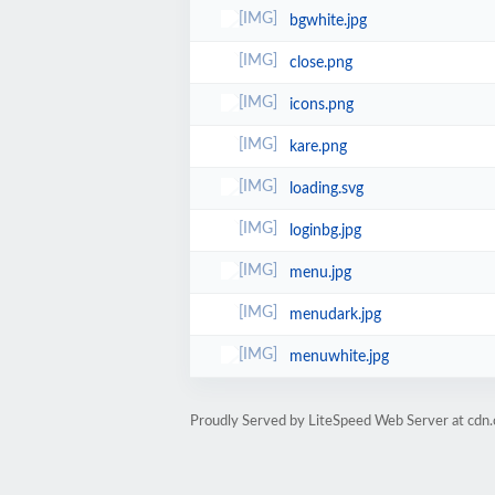
bgwhite.jpg
close.png
icons.png
kare.png
loading.svg
loginbg.jpg
menu.jpg
menudark.jpg
menuwhite.jpg
Proudly Served by LiteSpeed Web Server at cdn.